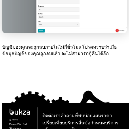
บัญชีของคุณจะถูกลบภายในไม่กี่ชั่วโมง โปรดทราบว่าเมื่อ
ข้อมูลบัญชีของคุณถูกลบแล้ว จะไม่สามารถกู้คืนได้อีก
ติดต่อเรา
คำถามที่พบบ่อย
แผนราคา
© 2026
เปรียบเทียบบริการอื่น
ข้อกำหนดบริการ
Bukza Pte. Ltd.
Singapore