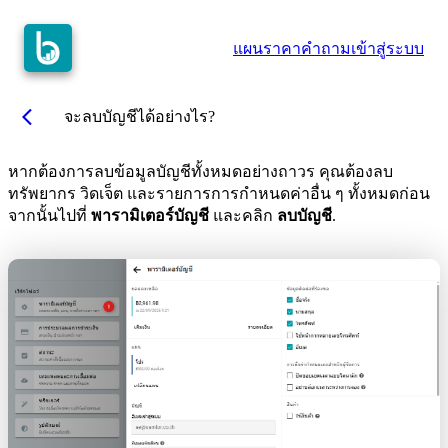
แผนราคา
คำถาม
เข้าสู่ระบบ
arrow_back_ios
จะลบบัญชีได้อย่างไร?
หากต้องการลบข้อมูลบัญชีทั้งหมดอย่างถาวร คุณต้องลบ
ทรัพยากร วิดเจ็ต และรายการการกำหนดค่าอื่น ๆ ทั้งหมดก่อน
จากนั้นไปที่
พารามิเตอร์บัญชี
และคลิก
ลบบัญชี
.