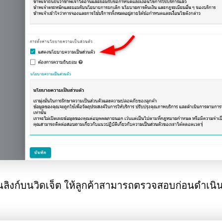
งก์บนวิดเจ็ต ให้ลูกค้าสามารถตรวจสอบก่อนดำเนินก