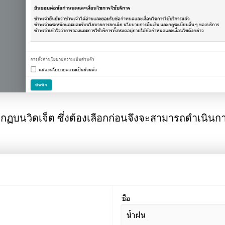
กฏบนวิดเจ็ต ซึ่งต้องเลือกก่อนจึงจะสามารถดำเนินการค