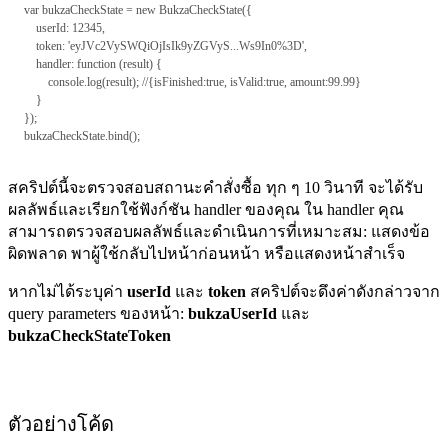
var bukzaCheckState = new BukzaCheckState({
userId: 12345,
token: 'eyJVc2VySWQiOjIsIk9yZGVyS...Ws9In0%3D',
handler: function (result) {
console.log(result); //{isFinished:true, isValid:true, amount:99.99}
}
});
bukzaCheckState.bind();
สคริปต์นี้จะตรวจสอบสถานะคำสั่งซื้อ ทุก ๆ 10 วินาที จะได้รับ
ผลลัพธ์และเรียกใช้ฟังก์ชัน handler ของคุณ ใน handler คุณ
สามารถตรวจสอบผลลัพธ์และดำเนินการที่เหมาะสม: แสดงข้อ
ผิดพลาด พาผู้ใช้กลับไปหน้าก่อนหน้า หรือแสดงหน้าสำเร็จ
หากไม่ได้ระบุค่า
userId
และ
token
สคริปต์จะดึงค่าดังกล่าวจาก
query parameters ของหน้า:
bukzaUserId
และ
bukzaCheckStateToken
ตัวอย่างโค้ด