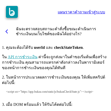
แผนราคา
คำถาม
เข้าสู่ระบบ
ฉันจะตรวจสอบสถานะคำสั่งซื้อขณะดำเนินการ
arrow_back_ios
ชำระเงินบนเว็บไซต์ของฉันได้อย่างไร?
1. คุณจะต้องได้รับ
userId
และ
checkStateToken
.
ใน
API การชำระเงิน
ค่านี้จะถูกส่งมาในคำขอเริ่มต้นเพื่อสร้าง
การชำระเงิน คุณสามารถแทรกค่าดังกล่าวลงในพารามิเตอร์
ของหน้าการชำระเงินของคุณได้ทันที
2. ในหน้าการประมวลผลการชำระเงินของคุณ ให้เพิ่มสคริปต์
ต่อไปนี้:
<script src="https://app.bukza.com/static/js/bukzaCheckState.js"></script>
3. เมื่อ DOM พร้อมแล้ว ให้รันโค้ดต่อไปนี้: