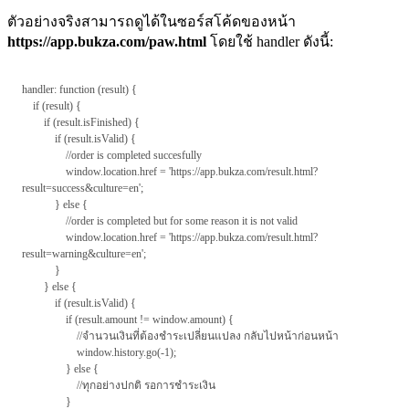
ตัวอย่างจริงสามารถดูได้ในซอร์สโค้ดของหน้า
https://app.bukza.com/paw.html
โดยใช้ handler ดังนี้:
handler: function (result) {
if (result) {
if (result.isFinished) {
if (result.isValid) {
//order is completed succesfully
window.location.href = 'https://app.bukza.com/result.html?
result=success&culture=en';
} else {
//order is completed but for some reason it is not valid
window.location.href = 'https://app.bukza.com/result.html?
result=warning&culture=en';
}
} else {
if (result.isValid) {
if (result.amount != window.amount) {
//จำนวนเงินที่ต้องชำระเปลี่ยนแปลง กลับไปหน้าก่อนหน้า
window.history.go(-1);
} else {
//ทุกอย่างปกติ รอการชำระเงิน
}