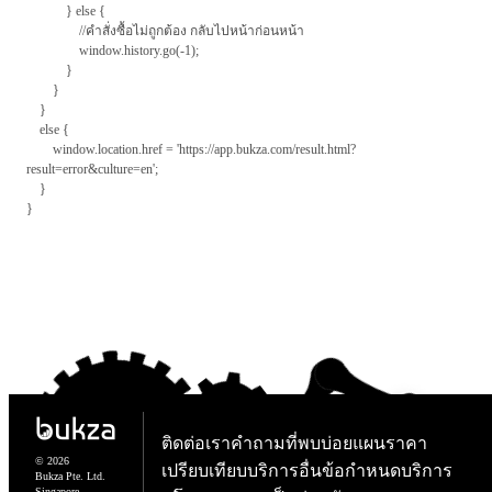
} else {
//คำสั่งซื้อไม่ถูกต้อง กลับไปหน้าก่อนหน้า
window.history.go(-1);
}
}
}
else {
window.location.href = 'https://app.bukza.com/result.html?
result=error&culture=en';
}
}
ติดต่อเรา
คำถามที่พบบ่อย
แผนราคา
© 2026
เปรียบเทียบบริการอื่น
ข้อกำหนดบริการ
Bukza Pte. Ltd.
Singapore