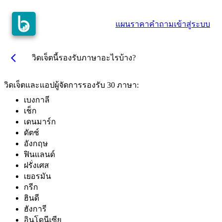
แผนราคา
คำถาม
เข้าสู่ระบบ
arrow_back_ios
วิดเจ็ตนี้รองรับภาษาอะไรบ้าง?
วิดเจ็ตและแอปผู้จัดการรองรับ 30 ภาษา:
เบงกาลี
เช็ก
เดนมาร์ก
ดัตช์
อังกฤษ
ฟินแลนด์
ฝรั่งเศส
เยอรมัน
กรีก
ฮินดี
ฮังการี
อินโดนีเซีย